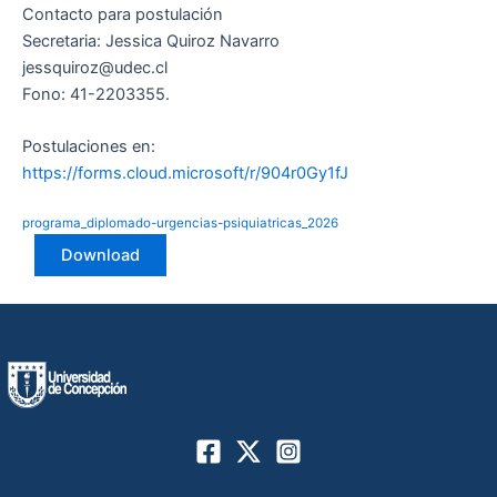
Contacto para postulación
Secretaria: Jessica Quiroz Navarro
jessquiroz@udec.cl
Fono: 41-2203355.
Postulaciones en:
https://forms.cloud.microsoft/r/904r0Gy1fJ
programa_diplomado-urgencias-psiquiatricas_2026
Download