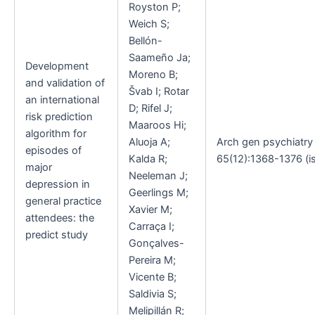
Royston P;
Weich S;
Bellón-
Saameño Ja;
Development
Moreno B;
and validation of
Švab I; Rotar
an international
D; Rifel J;
risk prediction
Maaroos Hi;
algorithm for
Aluoja A;
Arch gen psychiatry
episodes of
Kalda R;
65(12):1368-1376 (is
major
Neeleman J;
depression in
Geerlings M;
general practice
Xavier M;
attendees: the
Carraça I;
predict study
Gonçalves-
Pereira M;
Vicente B;
Saldivia S;
Melipillán R;