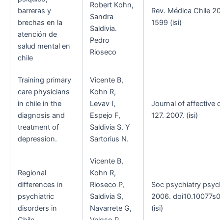
Robert Kohn,
barreras y
Rev. Médica Chile 2
Sandra
brechas en la
1599 (isi)
Saldivia.
atención de
Pedro
salud mental en
Rioseco
chile
Training primary
Vicente B,
care physicians
Kohn R,
in chile in the
Levav I,
Journal of affective 
diagnosis and
Espejo F,
127. 2007. (isi)
treatment of
Saldivia S. Y
depression.
Sartorius N.
Vicente B,
Regional
Kohn R,
differences in
Rioseco P,
Soc psychiatry psych
psychiatric
Saldivia S,
2006. doi10.10077s
disorders in
Navarrete G,
(isi)