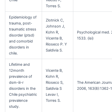
Chile
Veloso P,
Torres S.
Epidemiology of
Zlotnick C,
trauma, post-
Johnson J,
traumatic stress
Kohn R,
Psychological med. 
disorder (ptsd)
Vicente B,
1533. (isi)
and comorbid
Rioseco P. Y
disorders in
Saldivia S.
chile.
Lifetime and
12month
Vicente B,
prevalence of
Kohn R,
dsm-iii-r
Rioseco S,
The American Journal
disorders in the
Saldivia S
2006, 163(8):1362-13
Chile psychiatric
Levav I,
prevalence
Torres S.
study.