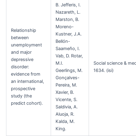
B. Jefferis, I.
Nazareth, L.
Marston, B.
Moreno-
Relationship
Kustner, J.A.
between
Bellón-
unemployment
Saameño, I.
and major
Vab, D. Rotar,
depressive
M.I.
Social science & med
disorder:
Geerlings, M.
1634. (isi)
evidence from
Gonçalves-
an international,
Pereira, M.
prospective
Xavier, B.
study (the
Vicente, S.
predict cohort).
Saldivia, A.
Aluoja, R.
Kalda, M.
King.