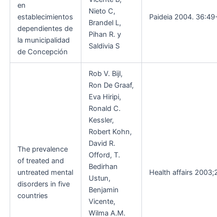
en
Nieto C,
establecimientos
Paideia 2004. 36:49
Brandel L,
dependientes de
Pihan R. y
la municipalidad
Saldivia S
de Concepción
Rob V. Bijl,
Ron De Graaf,
Eva Hiripi,
Ronald C.
Kessler,
Robert Kohn,
David R.
The prevalence
Offord, T.
of treated and
Bedirhan
untreated mental
Health affairs 2003;2
Ustun,
disorders in five
Benjamin
countries
Vicente,
Wilma A.M.