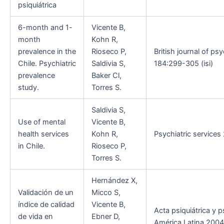
psiquiátrica
6-month and 1-
Vicente B,
month
Kohn R,
prevalence in the
Rioseco P,
British journal of ps
Chile. Psychiatric
Saldivia S,
184:299-305 (isi)
prevalence
Baker Cl,
study.
Torres S.
Saldivia S,
Use of mental
Vicente B,
health services
Kohn R,
Psychiatric services 
in Chile.
Rioseco P,
Torres S.
Hernández X,
Validación de un
Micco S,
índice de calidad
Vicente B,
Acta psiquiátrica y p
de vida en
Ebner D,
América Latina 2004