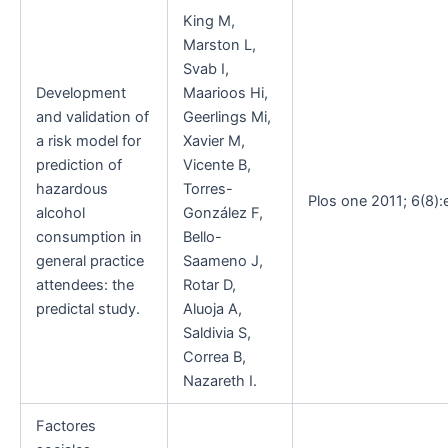
King M,
Marston L,
Svab I,
Development
Maarioos Hi,
and validation of
Geerlings Mi,
a risk model for
Xavier M,
prediction of
Vicente B,
hazardous
Torres-
Plos one 2011; 6(8):e
alcohol
González F,
consumption in
Bello-
general practice
Saameno J,
attendees: the
Rotar D,
predictal study.
Aluoja A,
Saldivia S,
Correa B,
Nazareth I.
Factores