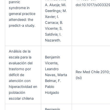
pannic
A. Aluoja; Mi.
doi:10.1017/s003329
syndrome in
Geerlings; M.
general practice
Xavier; I.
attendeed: the
Carraca; B.
predict-a study.
Vicente; S.
Saldivia; I.
Nazareth.
Análisis de la
escala para la
Benjamín
evaluación del
Vicente,
trastorno por
Leandro
Rev Med Chile 2010;
déficit de
Navas, Marta
(Isi)
atención con
Belmar, F.
hiperactividad en
Pablo
población
Holgado
escolar chilena
Benjamín