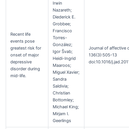
Irwin
Nazareth;
Diederick E.
Grobbee;
Francisco
Recent life
Torres-
events pose
González;
greatest risk for
Journal of affective 
Igor Švab;
onset of major
136(3):505-13
Heidi-Ingrid
depressive
doi:10.1016/j.jad.2011
Maaroos;
disorder during
Miguel Xavier;
mid-life.
Sandra
Saldivia;
Christian
Bottomley;
Michael King;
Mirjam I.
Geerlings