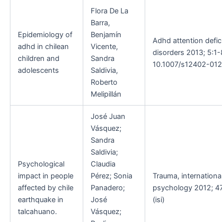
Flora De La
Barra,
Epidemiology of
Benjamín
Adhd attention defic
adhd in chilean
Vicente,
disorders 2013; 5:1-
children and
Sandra
10.1007/s12402-012
adolescents
Saldivia,
Roberto
Melipillán
José Juan
Vásquez;
Sandra
Saldivia;
Psychological
Claudia
impact in people
Pérez; Sonia
Trauma, international
affected by chile
Panadero;
psychology 2012; 47
earthquake in
José
(isi)
talcahuano.
Vásquez;