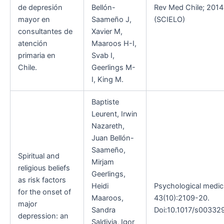
de depresión
Bellón-
Rev Med Chile; 2014
mayor en
Saameño J,
(SCIELO)
consultantes de
Xavier M,
atención
Maaroos H-I,
primaria en
Svab I,
Chile.
Geerlings M-
I, King M.
Baptiste
Leurent, Irwin
Nazareth,
Juan Bellón-
Saameño,
Spiritual and
Mirjam
religious beliefs
Geerlings,
as risk factors
Heidi
Psychological medic
for the onset of
Maaroos,
43(10):2109-20.
major
Sandra
Doi:10.1017/s003329
depression: an
Saldivia, Igor