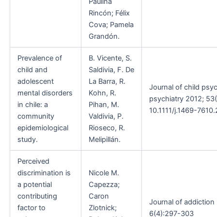
Paulina
Rincón; Félix
Cova; Pamela
Grandón.
Prevalence of
B. Vicente, S.
child and
Saldivia, F. De
adolescent
La Barra, R.
Journal of child ps
mental disorders
Kohn, R.
psychiatry 2012; 53
in chile: a
Pihan, M.
10.1111/j.1469-7610.
community
Valdivia, P.
epidemiological
Rioseco, R.
study.
Melipillán.
Perceived
discrimination is
Nicole M.
a potential
Capezza;
contributing
Caron
Journal of addiction
factor to
Zlotnick;
6(4):297-303