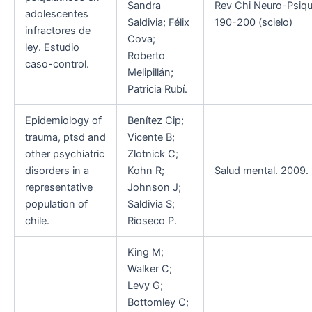
Sandra
Rev Chi Neuro-Psiqui
adolescentes
Saldivia; Félix
190-200 (scielo)
infractores de
Cova;
ley. Estudio
Roberto
caso-control.
Melipillán;
Patricia Rubí.
Epidemiology of
Benítez Cip;
trauma, ptsd and
Vicente B;
other psychiatric
Zlotnick C;
disorders in a
Kohn R;
Salud mental. 2009. 3
representative
Johnson J;
population of
Saldivia S;
chile.
Rioseco P.
King M;
Walker C;
Levy G;
Bottomley C;