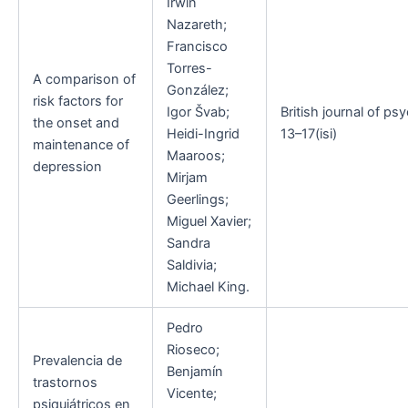
Irwin
Nazareth;
Francisco
Torres-
A comparison of
González;
risk factors for
Igor Švab;
British journal of ps
the onset and
Heidi-Ingrid
13–17(isi)
maintenance of
Maaroos;
depression
Mirjam
Geerlings;
Miguel Xavier;
Sandra
Saldivia;
Michael King.
Pedro
Rioseco;
Prevalencia de
Benjamín
trastornos
Vicente;
psiquiátricos en