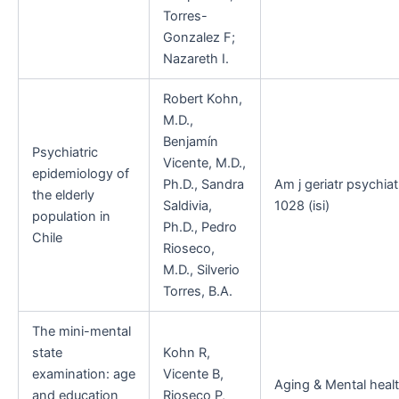
Torres-
Gonzalez F;
Nazareth I.
Robert Kohn,
M.D.,
Benjamín
Psychiatric
Vicente, M.D.,
epidemiology of
Ph.D., Sandra
Am j geriatr psychia
the elderly
Saldivia,
1028 (isi)
population in
Ph.D., Pedro
Chile
Rioseco,
M.D., Silverio
Torres, B.A.
The mini-mental
state
Kohn R,
examination: age
Vicente B,
Aging & Mental healt
and education
Rioseco P,