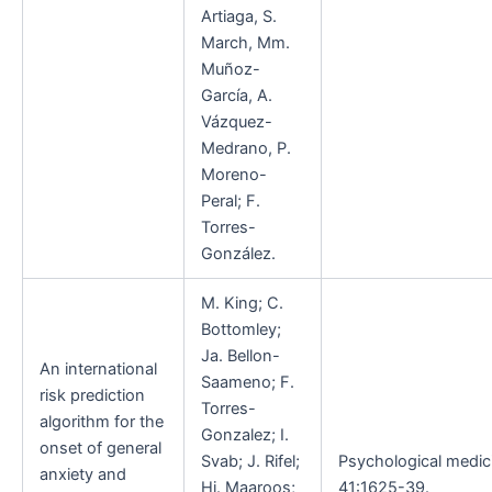
Artiaga, S.
March, Mm.
Muñoz-
García, A.
Vázquez-
Medrano, P.
Moreno-
Peral; F.
Torres-
González.
M. King; C.
Bottomley;
Ja. Bellon-
An international
Saameno; F.
risk prediction
Torres-
algorithm for the
Gonzalez; I.
onset of general
Svab; J. Rifel;
Psychological medici
anxiety and
Hi. Maaroos;
41:1625-39.