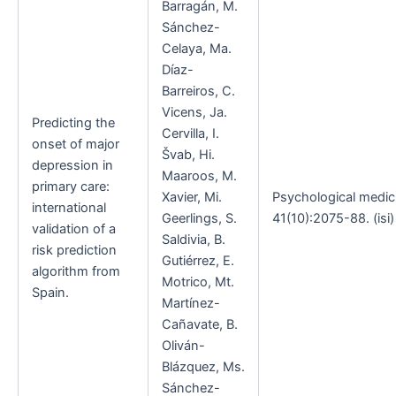
Barragán, M.
Sánchez-
Celaya, Ma.
Díaz-
Barreiros, C.
Vicens, Ja.
Predicting the
Cervilla, I.
onset of major
Švab, Hi.
depression in
Maaroos, M.
primary care:
Xavier, Mi.
Psychological medici
international
Geerlings, S.
41(10):2075-88. (isi)
validation of a
Saldivia, B.
risk prediction
Gutiérrez, E.
algorithm from
Motrico, Mt.
Spain.
Martínez-
Cañavate, B.
Oliván-
Blázquez, Ms.
Sánchez-