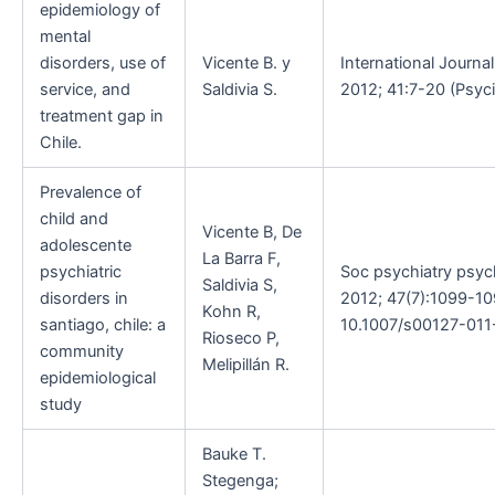
epidemiology of
mental
disorders, use of
Vicente B. y
International Journa
service, and
Saldivia S.
2012; 41:7-20 (Psyc
treatment gap in
Chile.
Prevalence of
child and
Vicente B, De
adolescente
La Barra F,
psychiatric
Soc psychiatry psych
Saldivia S,
disorders in
2012; 47(7):1099-10
Kohn R,
santiago, chile: a
10.1007/s00127-011-
Rioseco P,
community
Melipillán R.
epidemiological
study
Bauke T.
Stegenga;