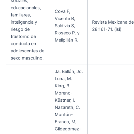
sociales,
educacionales,
Cova F,
familiares,
Vicente B,
inteligencia y
Revista Mexicana de 
Saldivia S,
riesgo de
28:161-71. (isi)
Rioseco P. y
trastorno de
Melipillán R.
conducta en
adolescentes de
sexo masculino.
Ja. Bellón, Jd.
Luna, M.
King, B.
Moreno-
Küstner, I.
Nazareth, C.
Montón-
Franco, Mj.
Gildegómez-