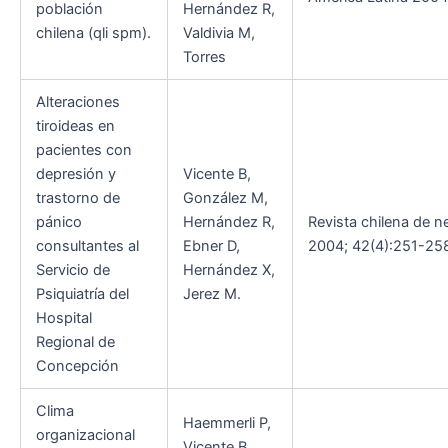
población
Hernández R,
chilena (qli spm).
Valdivia M,
Torres
Alteraciones
tiroideas en
pacientes con
depresión y
Vicente B,
trastorno de
González M,
pánico
Hernández R,
Revista chilena de n
consultantes al
Ebner D,
2004; 42(4):251-25
Servicio de
Hernández X,
Psiquiatría del
Jerez M.
Hospital
Regional de
Concepción
Clima
Haemmerli P,
organizacional
Vicente B,