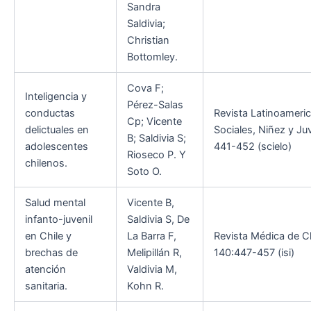
Sandra
Saldivia;
Christian
Bottomley.
Cova F;
Inteligencia y
Pérez-Salas
conductas
Revista Latinoameri
Cp; Vicente
delictuales en
Sociales, Niñez y Ju
B; Saldivia S;
adolescentes
441-452 (scielo)
Rioseco P. Y
chilenos.
Soto O.
Salud mental
Vicente B,
infanto-juvenil
Saldivia S, De
en Chile y
La Barra F,
Revista Médica de Ch
brechas de
Melipillán R,
140:447-457 (isi)
atención
Valdivia M,
sanitaria.
Kohn R.