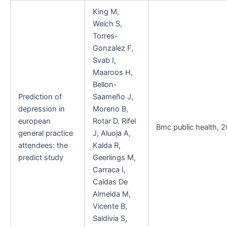
King M,
Weich S,
Torres-
Gonzalez F,
Svab I,
Maaroos H,
Bellon-
Prediction of
Saameño J,
depression in
Moreno B,
european
Rotar D. Rifel
Bmc public health, 20
general practice
J, Aluoja A,
attendees: the
Kalda R,
predict study
Geerlings M,
Carraca I,
Caldas De
Almeida M,
Vicente B,
Saldivia S,