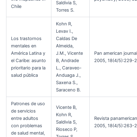
Saldivia S,
Chile
Torres S.
Kohn R,
Levav I.,
Los trastornos
Caldas De
mentales en
Almeida,
América Latina y
J.M., Vicente
Pan american journal 
el Caribe: asunto
B, Andrade
2005, 18(4/5):229-24
prioritario para la
L., Caraveo-
salud pública
Anduaga J.,
Saxena S.,
Saraceno B.
Patrones de uso
Vicente B,
de servicios
Kohn R,
entre adultos
Revista panamericana
Saldivia S,
con problemas
2005, 18(4/5):263-27
Rioseco P,
de salud mental,
Torres S.