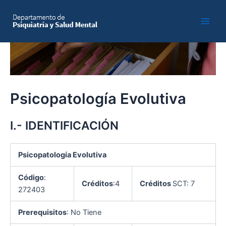
Skip
to
Main
content
Men
Psicopatología Evolutiva
I.- IDENTIFICACIÓN
Psicopatología Evolutiva
Código
:
Créditos
:4
Créditos
SCT: 7
272403
Prerequisitos
: No Tiene