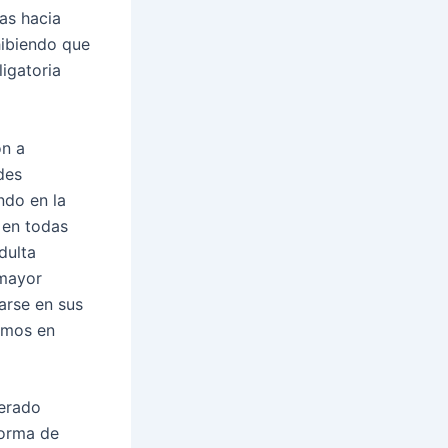
as hacia
hibiendo que
igatoria
ón a
des
ndo en la
 en todas
dulta
 mayor
arse en sus
remos en
nerado
forma de