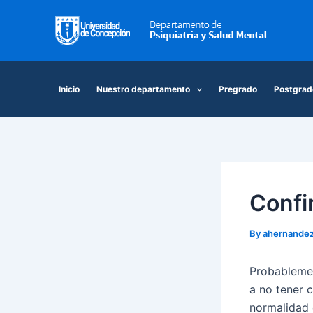
Skip
to
content
Inicio
Nuestro departamento
Pregrado
Postgrad
Confi
By
ahernande
Probableme
a no tener c
normalidad 