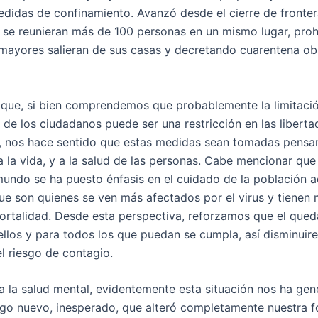
edidas de confinamiento. Avanzó desde el cierre de fronter
 se reunieran más de 100 personas en un mismo lugar, pro
 mayores salieran de sus casas y decretando cuarentena obl
 que, si bien comprendemos que probablemente la limitaci
 de los ciudadanos puede ser una restricción en las liberta
s, nos hace sentido que estas medidas sean tomadas pensa
a la vida, y a la salud de las personas. Cabe mencionar que
mundo se ha puesto énfasis en el cuidado de la población a
ue son quienes se ven más afectados por el virus y tienen
ortalidad. Desde esta perspectiva, reforzamos que el qued
ellos y para todos los que puedan se cumpla, así disminui
l riesgo de contagio.
 a la salud mental, evidentemente esta situación nos ha ge
algo nuevo, inesperado, que alteró completamente nuestra 