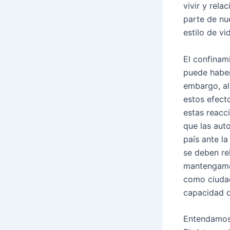
vivir y rel
parte de nu
estilo de vi
El confinam
puede haber
embargo, al
estos efecto
estas reacc
que las aut
país ante l
se deben rel
mantengamo
como ciuda
capacidad d
Entendamos 