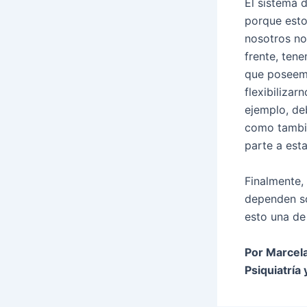
El sistema 
porque est
nosotros no
frente, ten
que poseemo
flexibiliza
ejemplo, de
como tambié
parte a esta
Finalmente,
dependen so
esto una de
Por Marcela
Psiquiatría