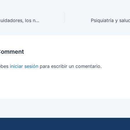
Adulto mayor y cuidadores, los nuevos desafíos que impone la pandemia
 Comment
debes
iniciar sesión
para escribir un comentario.