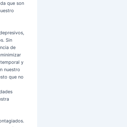
vida que son
nuestro
depresivos,
s. Sin
encia de
 minimizar
 temporal y
en nuestro
esto que no
idades
stra
ontagiados.