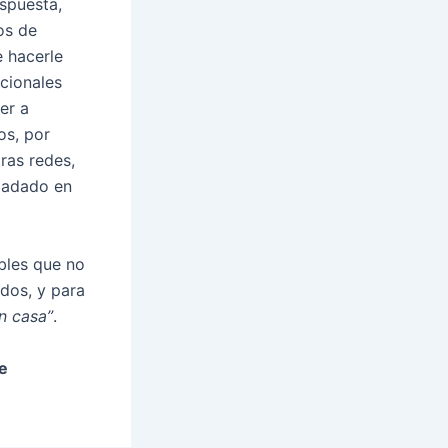
spuesta,
os de
e hacerle
cionales
er a
os, por
ras redes,
ladado en
bles que no
dos, y para
n casa”
.
e